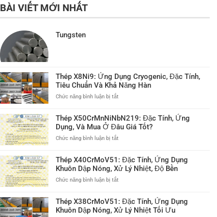
BÀI VIẾT MỚI NHẤT
Tungsten
Thép X8Ni9: Ứng Dụng Cryogenic, Đặc Tính,
Tiêu Chuẩn Và Khả Năng Hàn
ở
Chức năng bình luận bị tắt
Thép
X8Ni9:
Thép X50CrMnNiNbN219: Đặc Tính, Ứng
Ứng
Dụng, Và Mua Ở Đâu Giá Tốt?
Dụng
Cryogenic,
ở
Chức năng bình luận bị tắt
Đặc
Thép
Tính,
X50CrMnNiNbN219:
Thép X40CrMoV51: Đặc Tính, Ứng Dụng
Tiêu
Đặc
Khuôn Dập Nóng, Xử Lý Nhiệt, Độ Bền
Chuẩn
Tính,
Và
Ứng
ở
Chức năng bình luận bị tắt
Khả
Dụng,
Thép
Năng
Và
X40CrMoV51:
Thép X38CrMoV51: Đặc Tính, Ứng Dụng
Hàn
Mua
Đặc
Khuôn Dập Nóng, Xử Lý Nhiệt Tối Ưu
Ở
Tính,