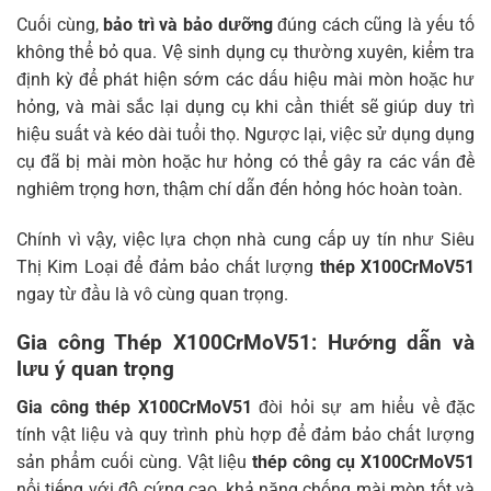
Cuối cùng,
bảo trì và bảo dưỡng
đúng cách cũng là yếu tố
không thể bỏ qua. Vệ sinh dụng cụ thường xuyên, kiểm tra
định kỳ để phát hiện sớm các dấu hiệu mài mòn hoặc hư
hỏng, và mài sắc lại dụng cụ khi cần thiết sẽ giúp duy trì
hiệu suất và kéo dài tuổi thọ. Ngược lại, việc sử dụng dụng
cụ đã bị mài mòn hoặc hư hỏng có thể gây ra các vấn đề
nghiêm trọng hơn, thậm chí dẫn đến hỏng hóc hoàn toàn.
Chính vì vậy, việc lựa chọn nhà cung cấp uy tín như Siêu
Thị Kim Loại để đảm bảo chất lượng
thép X100CrMoV51
ngay từ đầu là vô cùng quan trọng.
Gia công Thép X100CrMoV51: Hướng dẫn và
lưu ý quan trọng
Gia công thép X100CrMoV51
đòi hỏi sự am hiểu về đặc
tính vật liệu và quy trình phù hợp để đảm bảo chất lượng
sản phẩm cuối cùng. Vật liệu
thép công cụ X100CrMoV51
nổi tiếng với độ cứng cao, khả năng chống mài mòn tốt và