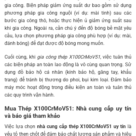
gia công. Biện pháp giảm ứng suất dư bao gồm sử dụng
phương pháp gia công nguội (ví dụ: mài tinh) sau các
bước gia công thô, hoặc thực hiện ủ giảm ứng suất sau
khi gia công. Ngoài ra, cần chú ý đến độ bóng bề mặt yêu
cầu, lựa chọn phương pháp gia công phù hợp (ví dụ: mài,
đánh bóng) để đạt được độ bóng mong muốn.
Cuối cùng, khi
gia công thép X100CrMoV51
, việc tuân thủ
các biện pháp an toàn lao động là vô cùng quan trọng. Sử
dụng đồ bảo hộ cá nhân (kính bảo hộ, găng tay, khẩu
trang) để tránh bị thương do phoi, bụi kim loại. Đảm bảo
máy móc hoạt động trong điều kiện an toàn và tuân thủ
các quy trình vận hành.
Mua Thép X100CrMoV51: Nhà cung cấp uy tín
và báo giá tham khảo
Việc lựa chọn
nhà cung cấp thép X100CrMoV51 uy tín
là
yếu tố then chốt để đảm bảo chất lượng sản phẩm và hiệu