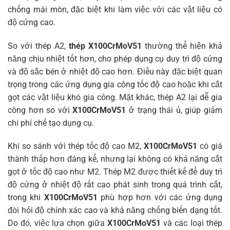
chống mài mòn, đặc biệt khi làm việc với các vật liệu có
độ cứng cao.
So với thép A2,
thép X100CrMoV51
thường thể hiện khả
năng chịu nhiệt tốt hơn, cho phép dụng cụ duy trì độ cứng
và độ sắc bén ở nhiệt độ cao hơn. Điều này đặc biệt quan
trọng trong các ứng dụng gia công tốc độ cao hoặc khi cắt
gọt các vật liệu khó gia công. Mặt khác, thép A2 lại dễ gia
công hơn so với
X100CrMoV51
ở trạng thái ủ, giúp giảm
chi phí chế tạo dụng cụ.
Khi so sánh với thép tốc độ cao M2,
X100CrMoV51
có giá
thành thấp hơn đáng kể, nhưng lại không có khả năng cắt
gọt ở tốc độ cao như M2. Thép M2 được thiết kế để duy trì
độ cứng ở nhiệt độ rất cao phát sinh trong quá trình cắt,
trong khi
X100CrMoV51
phù hợp hơn với các ứng dụng
đòi hỏi độ chính xác cao và khả năng chống biến dạng tốt.
Do đó, việc lựa chọn giữa
X100CrMoV51
và các loại thép