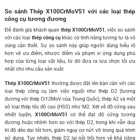
So sánh Thép X100CrMoV51 với các loại thép
công cụ tương đương
Để đánh giá khách quan
thép X100CrMoV51
, việc so sánh
với các loại
thép công cụ
khác có tính năng tương tự là vô
cùng cần thiết. Sự so sánh này giúp người dùng hiểu rõ
hơn về ưu điểm, nhược điểm và phạm vi ứng dụng phù
hợp của từng loại vật liệu, từ đó đưa ra lựa chọn tối ưu
nhất cho nhu cầu sản xuất.
Thép X100CrMoV51
thường được đặt lên bàn cân với các
loại thép công cụ làm việc nguội như thép D2 (tương
đương với thép Cr12MoV của Trung Quốc), thép A2 và một
số loại thép tốc độ cao (HSS) như M2. Xét về độ cứng sau
nhiệt luyện,
X100CrMoV51
có thể đạt độ cứng tương
đương hoặc nhỉnh hơn so với thép D2, trong khi vẫn duy
trì độ dẻo dai tốt hơn, giảm nguy cơ nứt vỡ trong quá trình
sử dụng. Tuy nhiên, thép D2 lại nổi trội hơn về khả năng