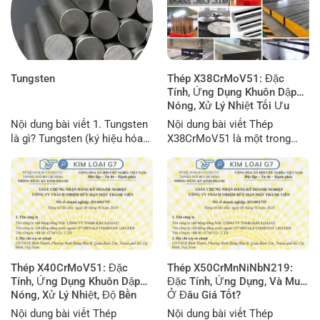
Tungsten
Thép X38CrMoV51: Đặc
Tính, Ứng Dụng Khuôn Dập
Nóng, Xử Lý Nhiệt Tối Ưu
Nội dung bài viết 1. Tungsten
Nội dung bài viết Thép
là gì? Tungsten (ký hiệu hóa
X38CrMoV51 là một trong
học: W) là một nguyên tố kim
những loại thép công cụ làm
loại thuộc nhóm kim loại
việc nóng quan trọng bậc
chuyển tiếp trong bảng tuần
nhất, đóng vai trò then chốt
hoàn. Đây là một trong những
trong ngành gia công kim loại
kim loại đặc biệt nhất từng
hiện đại. Bài viết này, thuộc
được con người phát hiện
chuyên mục “Tài liệu kỹ
nhờ vào độ cứng cực cao,
thuật“, sẽ cung cấp một cái
khả năng chịu...
nhìn toàn diện và sâu sắc...
Thép X40CrMoV51: Đặc
Thép X50CrMnNiNbN219:
Tính, Ứng Dụng Khuôn Dập
Đặc Tính, Ứng Dụng, Và Mua
Nóng, Xử Lý Nhiệt, Độ Bền
Ở Đâu Giá Tốt?
Nội dung bài viết Thép
Nội dung bài viết Thép