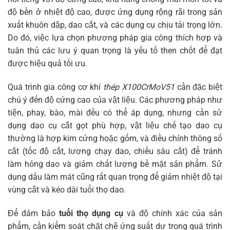
độ bền ở nhiệt độ cao, được ứng dụng rộng rãi trong sản
xuất khuôn dập, dao cắt, và các dụng cụ chịu tải trọng lớn.
Do đó, việc lựa chọn phương pháp gia công thích hợp và
tuân thủ các lưu ý quan trọng là yếu tố then chốt để đạt
được hiệu quả tối ưu.
Quá trình gia công cơ khí
thép X100CrMoV51
cần đặc biệt
chú ý đến độ cứng cao của vật liệu. Các phương pháp như
tiện, phay, bào, mài đều có thể áp dụng, nhưng cần sử
dụng dao cụ cắt gọt phù hợp, vật liệu chế tạo dao cụ
thường là hợp kim cứng hoặc gốm, và điều chỉnh thông số
cắt (tốc độ cắt, lượng chạy dao, chiều sâu cắt) để tránh
làm hỏng dao và giảm chất lượng bề mặt sản phẩm. Sử
dụng dầu làm mát cũng rất quan trọng để giảm nhiệt độ tại
vùng cắt và kéo dài tuổi thọ dao.
Để đảm bảo
tuổi thọ dụng cụ
và độ chính xác của sản
phẩm, cần kiểm soát chặt chẽ ứng suất dư trong quá trình