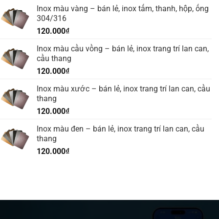
So
Inox màu vàng – bán lẻ, inox tấm, thanh, hộp, ống
Sánh
304/316
Với
Thép
120.000
₫
D2
Inox màu cầu vồng – bán lẻ, inox trang trí lan can,
cầu thang
120.000
₫
Inox màu xước – bán lẻ, inox trang trí lan can, cầu
thang
120.000
₫
Inox màu đen – bán lẻ, inox trang trí lan can, cầu
thang
120.000
₫