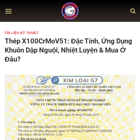
Skip
to
content
TÀI LIỆU KỸ THUẬT
Thép X100CrMoV51: Đặc Tính, Ứng Dụng
Khuôn Dập Nguội, Nhiệt Luyện & Mua Ở
Đâu?