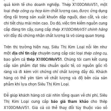
quả kinh tế cho doanh nghiệp. Thép X100CrMoV51, một
loại
thép công cụ hợp kim
chất lượng cao, được ứng dụng
rộng rãi trong sản xuất khuôn dập nguội, dao cắt, và các
chi tiết chịu mài mòn cao. Do đó, việc tìm kiếm nguồn cung
cấp đáng tin cậy, cung cấp
thép X100CrMoV51 chính hãng
với đầy đủ chứng nhận chất lượng là vô cùng quan trọng.
Trên thị trường hiện nay, Siêu Thị Kim Loại nổi lên như
một
địa chỉ tin cậy
chuyên cung cấp các loại
thép công cụ
,
bao gồm cả
thép X100CrMoV51
. Chúng tôi cam kết cung
cấp sản phẩm đạt tiêu chuẩn quốc tế, có nguồn gốc rõ
ràng và đi kèm với chứng chỉ chất lượng đầy đủ. Khách
hàng có thể yên tâm về chất lượng và độ bền của sản
phẩm khi lựa chọn Siêu Thị Kim Loại.
Để giúp khách hàng có cái nhìn tổng quan về chi phí, Siêu
Thị Kim Loại cung cấp
báo giá tham khảo
cho thép
X100CrMoV51. Giá cả có thể thay đổi tùy thuộc vào số