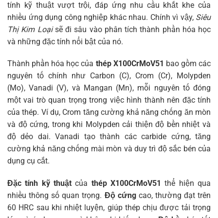
tính kỹ thuật vượt trội, đáp ứng nhu cầu khắt khe của
nhiều ứng dụng công nghiệp khác nhau. Chính vì vậy,
Siêu
Thị Kim Loại
sẽ đi sâu vào phân tích thành phần hóa học
và những đặc tính nổi bật của nó.
Thành phần hóa học của
thép X100CrMoV51
bao gồm các
nguyên tố chính như Carbon (C), Crom (Cr), Molypden
(Mo), Vanadi (V), và Mangan (Mn), mỗi nguyên tố đóng
một vai trò quan trọng trong việc hình thành nên đặc tính
của thép. Ví dụ, Crom tăng cường khả năng chống ăn mòn
và độ cứng, trong khi Molypden cải thiện độ bền nhiệt và
độ dẻo dai. Vanadi tạo thành các carbide cứng, tăng
cường khả năng chống mài mòn và duy trì độ sắc bén của
dụng cụ cắt.
Đặc tính kỹ thuật
của
thép X100CrMoV51
thể hiện qua
nhiều thông số quan trọng.
Độ cứng
cao, thường đạt trên
60 HRC sau khi nhiệt luyện, giúp thép chịu được tải trọng