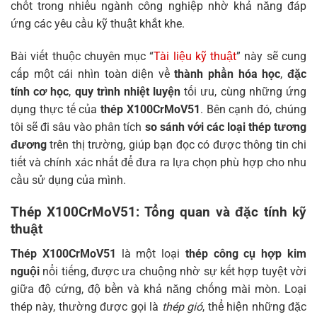
chốt trong nhiều ngành công nghiệp nhờ khả năng đáp
ứng các yêu cầu kỹ thuật khắt khe.
Bài viết thuộc chuyên mục “
Tài liệu kỹ thuật
” này sẽ cung
cấp một cái nhìn toàn diện về
thành phần hóa học
,
đặc
tính cơ học
,
quy trình nhiệt luyện
tối ưu, cùng những ứng
dụng thực tế của
thép X100CrMoV51
. Bên cạnh đó, chúng
tôi sẽ đi sâu vào phân tích
so sánh với các loại thép tương
đương
trên thị trường, giúp bạn đọc có được thông tin chi
tiết và chính xác nhất để đưa ra lựa chọn phù hợp cho nhu
cầu sử dụng của mình.
Thép X100CrMoV51: Tổng quan và đặc tính kỹ
thuật
Thép X100CrMoV51
là một loại
thép công cụ hợp kim
nguội
nổi tiếng, được ưa chuộng nhờ sự kết hợp tuyệt vời
giữa độ cứng, độ bền và khả năng chống mài mòn. Loại
thép này, thường được gọi là
thép gió
, thể hiện những đặc