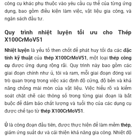
công cụ khác phụ thuộc vào yêu cầu cụ thể của từng ứng
dụng, bao gồm điều kiện làm việc, vật liệu gia công, và
ngân sách đầu tư.
Quy trình nhiệt luyện tối ưu cho Thép
X100CrMoV51
Nhiệt luyện
là yếu tố then chốt để phát huy tối đa các
đặc
tính kỹ thuật
của
thép X100CrMoV51
, một loại
thép công
cụ
được ứng dụng rộng rãi. Quy trình này bao gồm các
giai đoạn chính như ủ, tôi và ram, mỗi giai đoạn đóng vai
trò quan trọng trong việc xác định độ cứng, độ bền và khả
năng chống mài mòn của vật liệu. Việc hiểu rõ và kiểm
soát chặt chẽ các thông số trong từng giai đoạn là bắt
buộc để đảm bảo chất lượng và tuổi thọ của các dụng cụ
được chế tạo từ
thép X100CrMoV51
.
Ủ
là công đoạn đầu tiên, được thực hiện để làm mềm
thép
,
giảm ứng suất dư và cải thiện khả năng gia công. Nhiệt độ