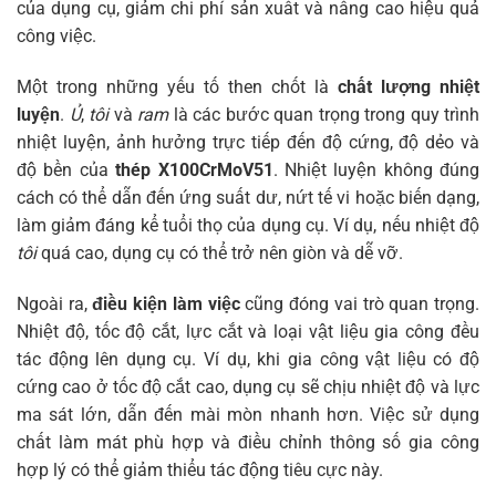
của dụng cụ, giảm chi phí sản xuất và nâng cao hiệu quả
công việc.
Một trong những yếu tố then chốt là
chất lượng nhiệt
luyện
.
Ủ
,
tôi
và
ram
là các bước quan trọng trong quy trình
nhiệt luyện, ảnh hưởng trực tiếp đến độ cứng, độ dẻo và
độ bền của
thép X100CrMoV51
. Nhiệt luyện không đúng
cách có thể dẫn đến ứng suất dư, nứt tế vi hoặc biến dạng,
làm giảm đáng kể tuổi thọ của dụng cụ. Ví dụ, nếu nhiệt độ
tôi
quá cao, dụng cụ có thể trở nên giòn và dễ vỡ.
Ngoài ra,
điều kiện làm việc
cũng đóng vai trò quan trọng.
Nhiệt độ, tốc độ cắt, lực cắt và loại vật liệu gia công đều
tác động lên dụng cụ. Ví dụ, khi gia công vật liệu có độ
cứng cao ở tốc độ cắt cao, dụng cụ sẽ chịu nhiệt độ và lực
ma sát lớn, dẫn đến mài mòn nhanh hơn. Việc sử dụng
chất làm mát phù hợp và điều chỉnh thông số gia công
hợp lý có thể giảm thiểu tác động tiêu cực này.