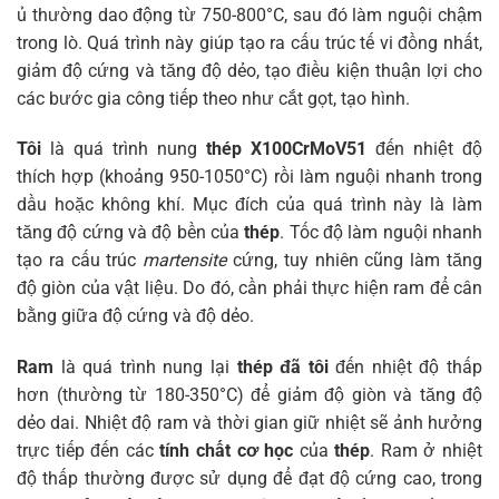
ủ thường dao động từ 750-800°C, sau đó làm nguội chậm
trong lò. Quá trình này giúp tạo ra cấu trúc tế vi đồng nhất,
giảm độ cứng và tăng độ dẻo, tạo điều kiện thuận lợi cho
các bước gia công tiếp theo như cắt gọt, tạo hình.
Tôi
là quá trình nung
thép X100CrMoV51
đến nhiệt độ
thích hợp (khoảng 950-1050°C) rồi làm nguội nhanh trong
dầu hoặc không khí. Mục đích của quá trình này là làm
tăng độ cứng và độ bền của
thép
. Tốc độ làm nguội nhanh
tạo ra cấu trúc
martensite
cứng, tuy nhiên cũng làm tăng
độ giòn của vật liệu. Do đó, cần phải thực hiện ram để cân
bằng giữa độ cứng và độ dẻo.
Ram
là quá trình nung lại
thép đã tôi
đến nhiệt độ thấp
hơn (thường từ 180-350°C) để giảm độ giòn và tăng độ
dẻo dai. Nhiệt độ ram và thời gian giữ nhiệt sẽ ảnh hưởng
trực tiếp đến các
tính chất cơ học
của
thép
. Ram ở nhiệt
độ thấp thường được sử dụng để đạt độ cứng cao, trong