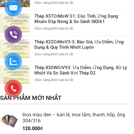
Đâu
Ứng
ở
Chức năng bình luận bị tắt
Giá
Dụng
Thép
Tốt?
Khuôn
X38CrMoV51:
Thép X37CrMoW 51: Đặc Tính, Ứng Dụng
Dập
Đặc
Khuôn Dập Nóng & So Sánh SKD61
Nóng,
Tính,
Xử
Ứng
ở
Chức năng bình luận bị tắt
Lý
Dụng
Thép
Nhiệt,
Khuôn
X37CrMoW
Thép X32CrMoV3-3: Báo Giá, Ưu Điểm, Ứng
Độ
Dập
51:
Dụng & Quy Trình Nhiệt Luyện
Bền
Nóng,
Đặc
Xử
Tính,
ở
Chức năng bình luận bị tắt
Lý
Ứng
Thép
Nhiệt
Dụng
X32CrMoV3-
Thép X30WCrV93: Ưu Điểm, Ứng Dụng, Xử Lý
Tối
Khuôn
3:
Nhiệt Và So Sánh Với Thép D2
Ưu
Dập
Báo
Nóng
Giá,
ở
Chức năng bình luận bị tắt
&
Ưu
Thép
So
Điểm,
X30WCrV93:
Sánh
Ứng
Ưu
SẢN PHẨM MỚI NHẤT
SKD61
Dụng
Điểm,
&
Ứng
Quy
Dụng,
Inox màu đen – bán lẻ, inox tấm, thanh, hộp, ống
Trình
Xử
304/316
Nhiệt
Lý
Luyện
Nhiệt
120.000
₫
Và