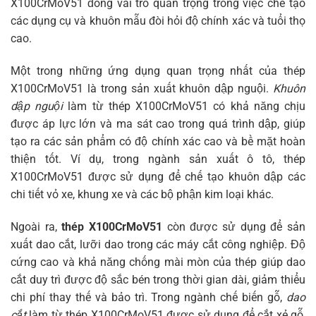
X100CrMoV51 đóng vai trò quan trọng trong việc chế tạo
các dụng cụ và khuôn mẫu đòi hỏi độ chính xác và tuổi thọ
cao.
Một trong những ứng dụng quan trọng nhất của thép
X100CrMoV51 là trong sản xuất khuôn dập nguội.
Khuôn
dập nguội
làm từ thép X100CrMoV51 có khả năng chịu
được áp lực lớn và ma sát cao trong quá trình dập, giúp
tạo ra các sản phẩm có độ chính xác cao và bề mặt hoàn
thiện tốt. Ví dụ, trong ngành sản xuất ô tô, thép
X100CrMoV51 được sử dụng để chế tạo khuôn dập các
chi tiết vỏ xe, khung xe và các bộ phận kim loại khác.
Ngoài ra,
thép X100CrMoV51
còn được sử dụng để sản
xuất dao cắt, lưỡi dao trong các máy cắt công nghiệp. Độ
cứng cao và khả năng chống mài mòn của thép giúp dao
cắt duy trì được độ sắc bén trong thời gian dài, giảm thiểu
chi phí thay thế và bảo trì. Trong ngành chế biến gỗ,
dao
cắt
làm từ thép X100CrMoV51 được sử dụng để cắt xẻ gỗ,