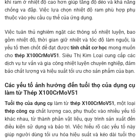
khi ram ở nhiệt độ cao hơn giúp tăng độ dẻo và khả năng
chống va đập. Việc lựa chọn nhiệt độ ram phù hợp phụ
thuộc vào yêu cầu cụ thể của ứng dụng.
Việc tuân thủ nghiêm ngặt các thông số nhiệt luyện, bao
gồm nhiệt độ, thời gian giữ nhiệt và tốc độ làm nguội, là
yếu tố then chốt để đạt được
tính chất cơ học
mong muốn
cho
thép X100CrMoV51
. Siêu Thị Kim Loại cung cấp các
dịch vụ tư vấn và gia công nhiệt luyện chuyên nghiệp, đảm
bảo chất lượng và hiệu suất tối ưu cho sản phẩm của bạn.
Các yếu tố ảnh hưởng đến tuổi thọ của dụng cụ
làm từ Thép X100CrMoV51
Tuổi thọ của dụng cụ
làm từ
thép X100CrMoV51
, một loại
thép công cụ
chất lượng cao, phụ thuộc vào nhiều yếu tố
khác nhau, từ thành phần vật liệu, quy trình sản xuất đến
điều kiện sử dụng và bảo trì. Việc hiểu rõ các yếu tố này
giúp người dùng tối ưu hóa hiệu suất và kéo dài tuổi thọ