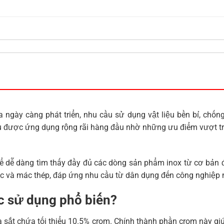
a ngày càng phát triển, nhu cầu sử dụng vật liệu bền bỉ, chố
ệu được ứng dụng rộng rãi hàng đầu nhờ những ưu điểm vượt trộ
hể dễ dàng tìm thấy đầy đủ các dòng sản phẩm inox từ cơ bả
ớc và mác thép, đáp ứng nhu cầu từ dân dụng đến công nghiệp 
ợc sử dụng phổ biến?
ủa sắt chứa tối thiểu 10.5% crom. Chính thành phần crom này gi