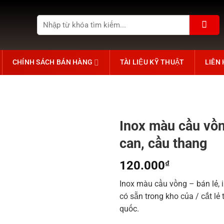
Tìm
kiếm:
CHÍNH SÁCH BÁN HÀNG
TÀI LIỆU KỸ THUẬT
LIÊN
Inox màu cầu vồng
can, cầu thang
120.000
₫
Inox màu cầu vồng – bán lẻ, 
có sẵn trong kho của / cắt lẻ
quốc.