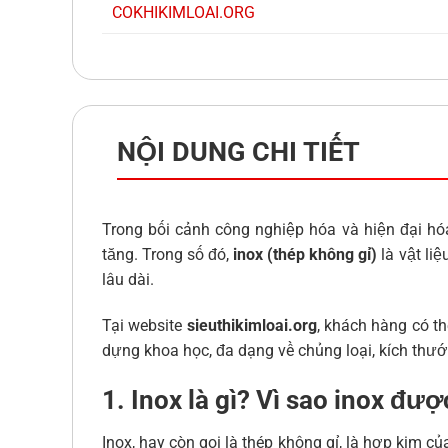
COKHIKIMLOAI.ORG
NỘI DUNG CHI TIẾT
Trong bối cảnh công nghiệp hóa và hiện đại hó
tăng. Trong số đó,
inox (thép không gỉ)
là vật li
lâu dài.
Tại website
sieuthikimloai.org
, khách hàng có t
dựng khoa học, đa dạng về chủng loại, kích thư
1. Inox là gì? Vì sao inox đư
Inox, hay còn gọi là thép không gỉ, là hợp kim c