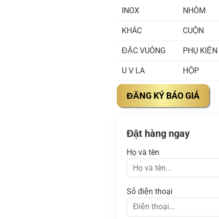
INOX
NHÔM
KHÁC
CUỘN
ĐẶC VUÔNG
PHỤ KIỆN
U V LA
HỘP
ĐĂNG KÝ BÁO GIÁ
Đặt hàng ngay
Họ và tên
Số điện thoại