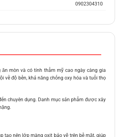
0902304310
ng ăn mòn và có tính thẩm mỹ cao ngày càng gia
i về độ bền, khả năng chống oxy hóa và tuổi thọ
n đến chuyên dụng. Danh mục sản phẩm được xây
nặng.
úp tạo nên lớp màng oxit bảo vệ trên bề mặt, giúp