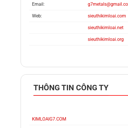
Email:
g7metals@gmail.c
Web:
sieuthikimloai.com
sieuthi
kimloai.net
sieuthi
kimloai.org
THÔNG TIN CÔNG TY
KIMLOAIG7.COM