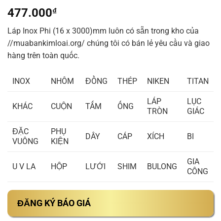
477.000
₫
Láp Inox Phi (16 x 3000)mm luôn có sẵn trong kho của
//muabankimloai.org/ chúng tôi có bán lẻ yêu cầu và giao
hàng trên toàn quốc.
INOX
NHÔM
ĐỒNG
THÉP
NIKEN
TITAN
LÁP
LỤC
KHÁC
CUỘN
TẤM
ỐNG
TRÒN
GIÁC
ĐẶC
PHỤ
DÂY
CÁP
XÍCH
BI
VUÔNG
KIỆN
GIA
U V LA
HỘP
LƯỚI
SHIM
BULONG
CÔNG
ĐĂNG KÝ BÁO GIÁ