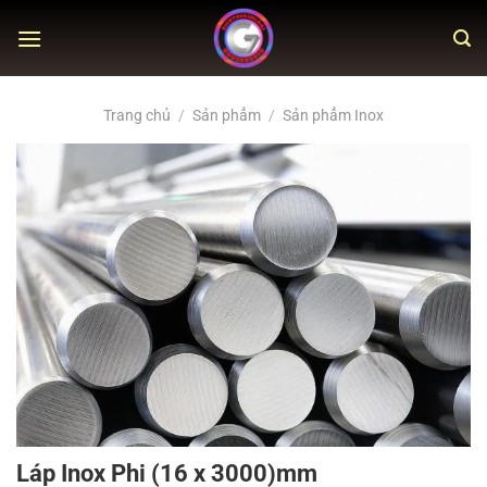
Skip
to
content
Trang chủ
/
Sản phẩm
/
Sản phẩm Inox
Láp Inox Phi (16 x 3000)mm