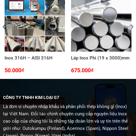
Inox 316H – AISI 316H
Láp Inox Phi (19 x 3000)mm
50.000
₫
675.000
₫
CÔNG TY TNHH KIM LOẠI G7
Là đơn vị chuyên nhập khẩu và phân phối thép không gỉ (Inox)
tại Việt Nam. Đối tác chính chuyên cung cấp nguyên liệu Inox
cao cấp của chúng tôi là những tập đoàn lớn và uy tín trên thế
giới như: Outokumpu (Finland), Acerinox (Spain), Nippon Steel
(Japan), Posco (Korea), Viraj (India),…